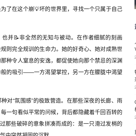
为了在这个崩💡坏的世界里，寻找一个只属于自己
，也并📝非全然的无知与被动。在作者细腻的刻画
会规则完全规训的生命力。她的好奇心、她对成熟世
的那种令人窒息的安逸，都促使她向那个禁忌的深渊
命般的吸引——一方渴望掌控，另一方在朦胧中渴望
种对“氛围感”的极致营造。在那些深夜的长廊、雨
，每一句看似平常的问候，背后都隐藏着千回百转的
通过那些破碎的意象拼凑而成的：是一只滑过发梢的
气中突然凝固的沉默。