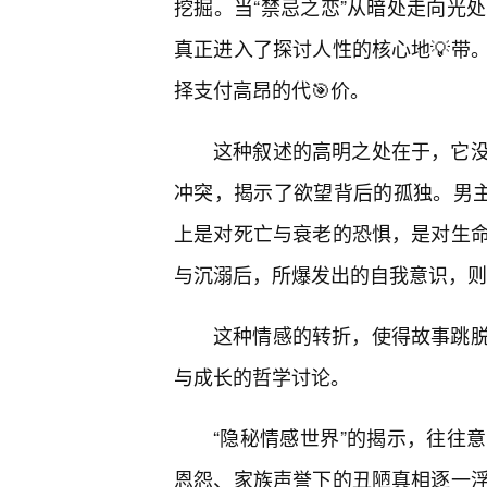
挖掘。当“禁忌之恋”从暗处走向光
真正进入了探讨人性的核心地💡带
择支付高昂的代🎯价。
这种叙述的高明之处在于，它
冲突，揭示了欲望背后的孤独。男主
上是对死亡与衰老的恐惧，是对生
与沉溺后，所爆发出的自我意识，则
这种情感的转折，使得故事跳
与成长的哲学讨论。
“隐秘情感世界”的揭示，往往
恩怨、家族声誉下的丑陋真相逐一浮