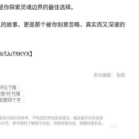
疑是你探索灵魂边界的最佳选择。
人的故事，更是那个被你刻意忽略、真实而又深邃的
bTJuTftKYX
】
责任编辑： 张鸥
比环比下降
暂‘时’代理
对得起那四个字
提及内容仅供参考，不构成实质性投资建议，据此操作风险自担
信公众号，即可随时了解股市动态，洞察政策信息，把握财富机会。