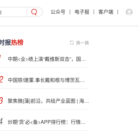
公众号
电子报
客户端
时报
热榜
换一换
中期<业>绩上演“戴维斯双击”，国联民生净利润增长11.85倍，重点配置有色、医药
中国铁!建董.事长戴和根与博茨瓦纳总统博科举行会谈
聚焦微{藻}前沿，共绘产业蓝图 | 海南科技公司出席第二届微藻合成生物学与生物制造创新论坛
炒期‘货’必<备>APP排行榜：行情、资讯、交易全方位测评，这款APP一骑绝尘！