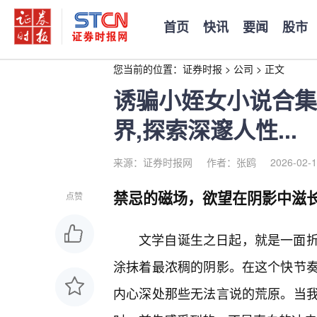
首页
快讯
要闻
股市
您当前的位置：
证券时报
>
公司
>
正文
诱骗小姪女小说合集
界,探索深邃人性...
来源：证券时报网
作者：张鸥
2026-02-1
禁忌的磁场，欲望在阴影中滋
点赞
文学自诞生之日起，就是一面
涂抹着最浓稠的阴影。在这个快节
内心深处那些无法言说的荒原。当