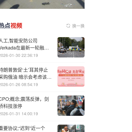
热点
视频
换一换
人工,智能安防公司
Verkada在最新一轮融资
中估值达58亿美元
2026-01-30 22:36:19
特朗普敦促‘土’耳其停止
采购俄油 暗示会考虑该国
F-35战机要求
2026-01-26 08:54:19
CPO;概念;震荡反弹，剑
桥科技涨停
2026-01-31 14:00:19
重要协议;“迟到”近一个