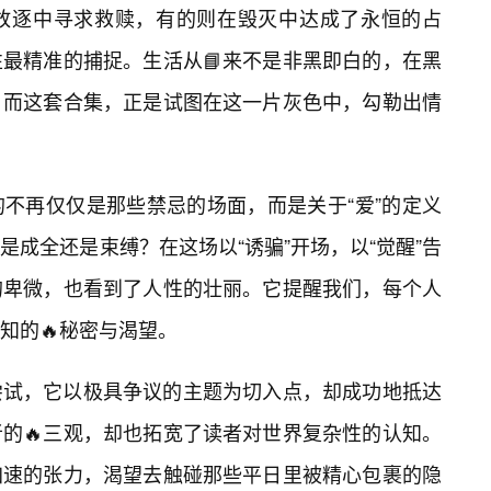
放逐中寻求救赎，有的则在毁灭中达成了永恒的占
最精准的捕捉。生活从📘来不是非黑即白的，在黑
，而这套合集，正是试图在这一片灰色中，勾勒出情
不再仅仅是那些禁忌的场面，而是关于“爱”的定义
成全还是束缚？在这场以“诱骗”开场，以“觉醒”告
的卑微，也看到了人性的壮丽。它提醒我们，每个人
知的🔥秘密与渴望。
尝试，它以极具争议的主题为切入点，却成功地抵达
者的🔥三观，却也拓宽了读者对世界复杂性的认知。
加速的张力，渴望去触碰那些平日里被精心包裹的隐