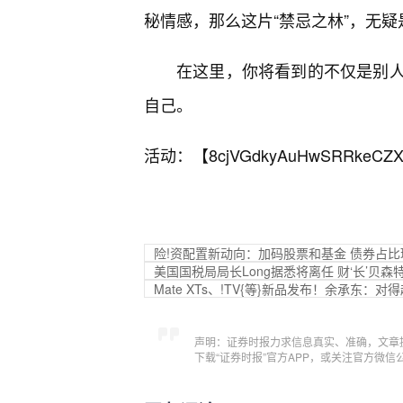
秘情感，那么这片“禁忌之林”，无
在这里，你将看到的不仅是别
自己。
活动：【
8cjVGdkyAuHwSRRkeCZX
险!资配置新动向：加码股票和基金 债券占
美国国税局局长Long据悉将离任 财‘长’贝森特
Mate XTs、!TV{等}新品发布！余承东：
声明：证券时报力求信息真实、准确，文章
下载“证券时报”官方APP，或关注官方微