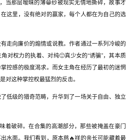
处，当那层暧昧的薄😁纱被现实无情地撕碎，故事才
。在这里，没有绝对的赢家，每个人都在为自己的选
没有走向廉价的煽情或说教。作者通过一系列冷峻的
角对权力的执着、对纯🙂真少女的“诱骗”，其本质
命掌控感的极度渴求。而女主角在经历了最初的迷惘
是对这种掌控权最猛烈的反击。
脱了低级的猎奇范畴，升华到了一场关于自由、独立
意味着破碎。在合集的高潮部分，那些被掩盖在豪门
出水面。我们看到，原本慈🔥祥的亲长可能藏着最