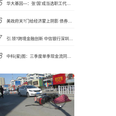
华大基因—：张‘国’成当选职工代表董事
美政府关?门给经济蒙上阴影 债券交易员加大对冲美联储政策的意外两级
引.领?跨境金融创新 中信银行深圳分行成功上线FT账户体系！
中科{星}图：三季度单季现金流同比激增458.61%，研发加码赋能，领航低空经济发展