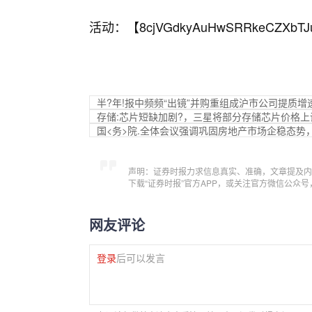
活动：【
8cjVGdkyAuHwSRRkeCZXbTJ
半?年!报中频频“出镜”并购重组成沪市公司提质增速
存储:芯片短缺加剧?，三星将部分存储芯片价格上
国<务>院.全体会议强调巩固房地产市场企稳态势
声明：证券时报力求信息真实、准确，文章提及内
下载“证券时报”官方APP，或关注官方微信公众
网友评论
登录
后可以发言