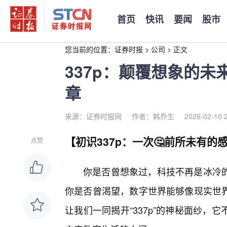
首页
快讯
要闻
股市
您当前的位置：
证券时报
>
公司
>
正文
337p：颠覆想象的
章
来源：证券时报网
作者：韩乔生
2026-02-10 
【初识337p：一次🤔前所未有的
点赞
你是否曾想象过，科技不再是冰冷
你是否曾渴望，数字世界能够像现实世
让我们一同揭开“337p”的神秘面纱，